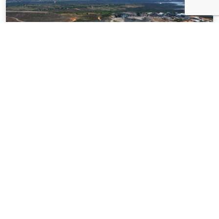
NOTÍCIAS
03 . AGOSTO . 2026
Mineração brasileira cresce 8,2% e fatura
R$ 150,7 bilhões no semestre