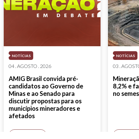
NOTÍCIAS
NOTÍCIAS
04 . AGOSTO . 2026
03 . AGOSTO
AMIG Brasil convida pré-
Mineração
candidatos ao Governo de
8,2% e fa
Minas e ao Senado para
no semes
discutir propostas para os
municípios mineradores e
afetados
SAIBA MAIS
SAIBA M