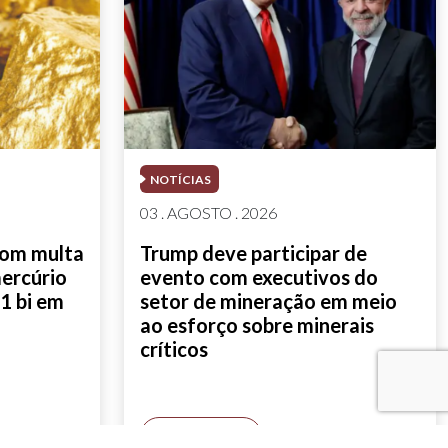
NOTÍCIAS
03 . AGOSTO . 2026
com multa
Trump deve participar de
mercúrio
evento com executivos do
1 bi em
setor de mineração em meio
ao esforço sobre minerais
críticos
SAIBA MAIS