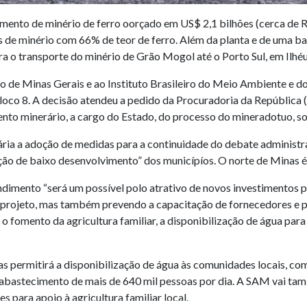
amento de minério de ferro oorçado em US$ 2,1 bilhões (cerca de R
 de minério com 66% de teor de ferro. Além da planta e de uma ba
ra o transporte do minério de Grão Mogol até o Porto Sul, em Ilhéu
do de Minas Gerais e ao Instituto Brasileiro do Meio Ambiente e 
loco 8. A decisão atendeu a pedido da Procuradoria da República
nto minerário, a cargo do Estado, do processo do mineradotuo, so
sária a adoção de medidas para a continuidade do debate administr
ção de baixo desenvolvimento” dos municípíos. O norte de Minas 
imento “será um possível polo atrativo de novos investimentos pa
projeto, mas também prevendo a capacitação de fornecedores e pre
 o fomento da agricultura familiar, a disponibilização de água par
 permitirá a disponibilização de água às comunidades locais, com
 o abastecimento de mais de 640 mil pessoas por dia. A SAM vai ta
s para apoio à agricultura familiar local.