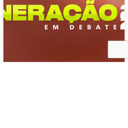
NOTÍCIAS
04 . AGOSTO . 2026
AMIG Brasil convida pré-candidatos ao
Governo de Minas e ao Senado para
discutir propostas para os municípios
mineradores e afetados