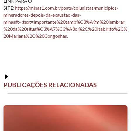
LINK PARA O
SITE:
https://minas1.com.br/posts/colunistas/municipios-
mineradores-depois-da-exaustao-das-
minas#:~:text=Importante%20tamb%C3%A9m%20lembrar
%20da%20situa%C3%A7%C3%A3o,%2C%20Itabirito%2C%
20Mariana%2C%20Congonhas.
PUBLICAÇÕES RELACIONADAS