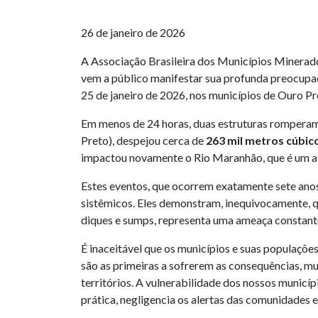
26 de janeiro de 2026
A Associação Brasileira dos Municípios Minerado
vem a público manifestar sua profunda preocupaç
25 de janeiro de 2026, nos municípios de Ouro P
Em menos de 24 horas, duas estruturas romperam,
Preto), despejou cerca de
263 mil metros cúbic
impactou novamente o Rio Maranhão, que é um af
Estes eventos, que ocorrem exatamente sete anos
sistêmicos. Eles demonstram, inequivocamente, qu
diques e sumps, representa uma ameaça constan
É inaceitável que os municípios e suas populaçõe
são as primeiras a sofrerem as consequências, mu
territórios. A vulnerabilidade dos nossos municí
prática, negligencia os alertas das comunidades