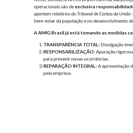
operacionais são de
exclusiva responsabilida
apontam relatórios do Tribunal de Contas da União
bem-estar da população e no desenvolvimento de a
A AMIG Brasil já está tomando as medidas ca
TRANSPARÊNCIA TOTAL:
Divulgação imedi
RESPONSABILIZAÇÃO:
Apuração rigorosa 
para prevenir novas ocorrências.
REPARAÇÃO INTEGRAL:
A apresentação de
pela empresa.
Não podemos permitir que a repetição de acidente
atividade minerária seja conduzida com o máximo 