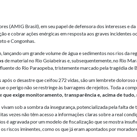
res (AMIG Brasil), em seu papel de defensora dos interesses e da
ão e cobrar ações enérgicas em resposta aos graves incidentes oc
reto e Congonhas.
 lançando um grande volume de água e sedimentos nos rios da reg
os
de material no Rio Goiabeiras e, subsequentemente, no Rio Ma
luente do Rio Paraopeba, tristemente marcado pela tragédia de 
 após o desastre que ceifou 272 vidas, são um lembrete doloroso 
e o perigo não se restringe às barragens de rejeitos. Toda a compl
te
que exige monitoramento, transparência e, acima de tudo,
s vivam sob a sombra da insegurança, potencializada pela falta de 
itas vezes não têm acesso a informações claras sobre a real condi
pios é agravada por um modelo de fiscalização que se mostra insufi
 e os riscos iminentes, como os que já eram apontados por morador