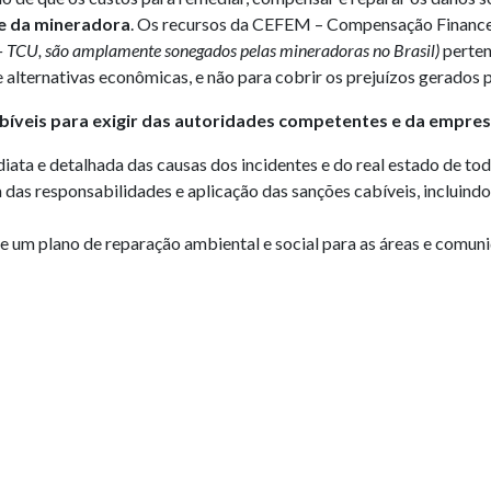
de da mineradora
. Os recursos da CEFEM – Compensação Finance
 – TCU, são amplamente sonegados pelas mineradoras no Brasil)
perten
lternativas econômicas, e não para cobrir os prejuízos gerados p
bíveis para exigir das autoridades competentes e da empres
ata e detalhada das causas dos incidentes e do real estado de to
das responsabilidades e aplicação das sanções cabíveis, incluindo
 um plano de reparação ambiental e social para as áreas e comuni
s se normalize. A AMIG Brasil permanecerá vigilante e atuante, ao
de segurança, respeito ao meio ambiente e, principalmente, à vida