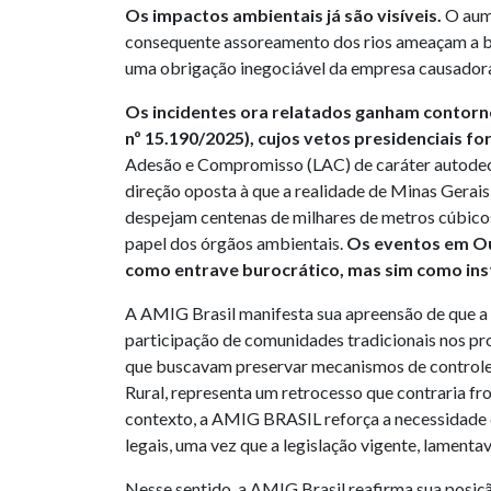
Os impactos ambientais já são visíveis.
O aume
consequente assoreamento dos rios ameaçam a bio
uma obrigação inegociável da empresa causador
Os incidentes ora relatados ganham contorno
nº 15.190/2025), cujos vetos presidenciais
Adesão e Compromisso (LAC) de caráter autodecl
direção oposta à que a realidade de Minas Gerai
despejam centenas de milhares de metros cúbicos e
papel dos órgãos ambientais.
Os eventos em Ou
como entrave burocrático, mas sim como ins
A AMIG Brasil manifesta sua apreensão de que a fl
participação de comunidades tradicionais nos pr
que buscavam preservar mecanismos de controle,
Rural, representa um retrocesso que contraria fr
contexto, a AMIG BRASIL reforça a necessidade 
legais, uma vez que a legislação vigente, lament
Nesse sentido, a AMIG Brasil reafirma sua posiç