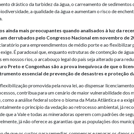
nto drástico da turbidez da água, o carreamento de sedimentos q
diversidade, a qualidade da água e aumentam o risco de enchentes
a.
s ainda mais preocupantes quando analisados à luz da recen
 foram derrubados pelo Congresso Nacional em novembro de 2
aratório para empreendimentos de médio porte e ao flexibilizar 
s exige. É paradoxal que, enquanto estruturas de contenção de águ
m nossos rios, o arcabouço legal do país seja alterado para reduzi
ro Preto e Congonhas são a prova inequívoca de que o lice
trumento essencial de prevenção de desastres e proteção da
exibilização promovida pela nova lei, ao dispensar licenciamento p
ocessos, contribua para um cenário de maior vulnerabilidade dos 
 como a análise federal sobre o bioma da Mata Atlântica e a ex
ontalmente o princípio da vedação ao retrocesso ambiental, já re
de que a Vale e todas as mineradoras operem com padrões de seg
avelmente, já não oferece as garantias que as populações dos mun
ão de que os custos para remediar, compensar e reparar os danos 