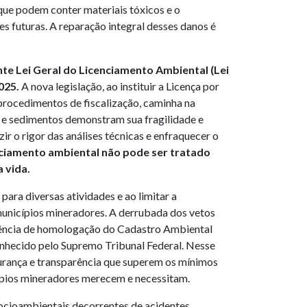
ue podem conter materiais tóxicos e o
 futuras. A reparação integral desses danos é
te Lei Geral do Licenciamento Ambiental (Lei
025.
A nova legislação, ao instituir a Licença por
procedimentos de fiscalização, caminha na
a e sedimentos demonstram sua fragilidade e
r o rigor das análises técnicas e enfraquecer o
nciamento ambiental não pode ser tratado
 vida.
ara diversas atividades e ao limitar a
municípios mineradores. A derrubada dos vetos
igência de homologação do Cadastro Ambiental
conhecido pelo Supremo Tribunal Federal. Nesse
urança e transparência que superem os mínimos
icípios mineradores merecem e necessitam.
socioambientais decorrentes de acidentes