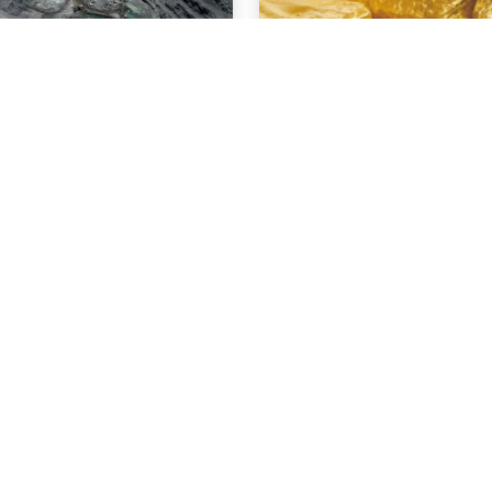
NOTÍCIAS
 . 2026
03 . AGOSTO . 2026
 brasileira cresce
Áreas de mineração 
tura R$ 150,7 bilhões
por uso irregular de 
tre
produziram quase R$ 
ouro no MT
AIS
SAIBA MAIS