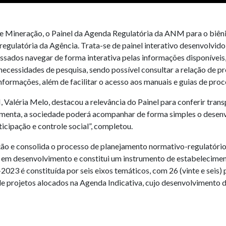
de Mineração, o Painel da Agenda Regulatória da ANM para o biê
gulatória da Agência. Trata-se de painel interativo desenvolvid
essados navegar de forma interativa pelas informações disponívei
cessidades de pesquisa, sendo possível consultar a relação de pr
nformações, além de facilitar o acesso aos manuais e guias de pr
Valéria Melo, destacou a relevância do Painel para conferir tra
amenta, a sociedade poderá acompanhar de forma simples o dese
icipação e controle social”, completou.
ção e consolida o processo de planejamento normativo-regulatório
os em desenvolvimento e constitui um instrumento de estabelecimen
3 é constituída por seis eixos temáticos, com 26 (vinte e seis) 
e projetos alocados na Agenda Indicativa, cujo desenvolvimento 