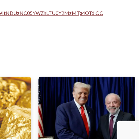
0OWItNDUzNC05YWZhLTU0Y2MzMTg4OTdiOC