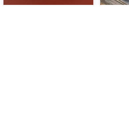
NOTÍCIAS
NOTÍCIAS
04 . AGOSTO . 2026
03 . AGOSTO
AMIG Brasil convida pré-
Mineração
candidatos ao Governo de
8,2% e fa
Minas e ao Senado para
no semes
discutir propostas para os
municípios mineradores e
afetados
SAIBA MAIS
SAIBA M