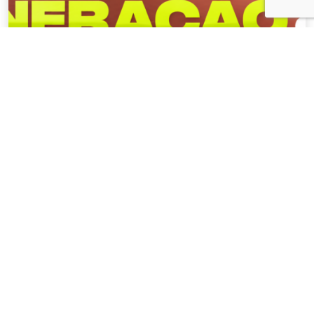
NOTÍCIAS
04 . AGOSTO . 2026
AMIG Brasil convida pré-candidatos ao
Governo de Minas e ao Senado para
discutir propostas para os municípios
mineradores e afetados