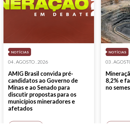
NOTÍCIAS
NOTÍCIAS
04 . AGOSTO . 2026
03 . AGOSTO
AMIG Brasil convida pré-
Mineração
candidatos ao Governo de
8,2% e fa
Minas e ao Senado para
no semes
discutir propostas para os
municípios mineradores e
afetados
SAIBA MAIS
SAIBA M