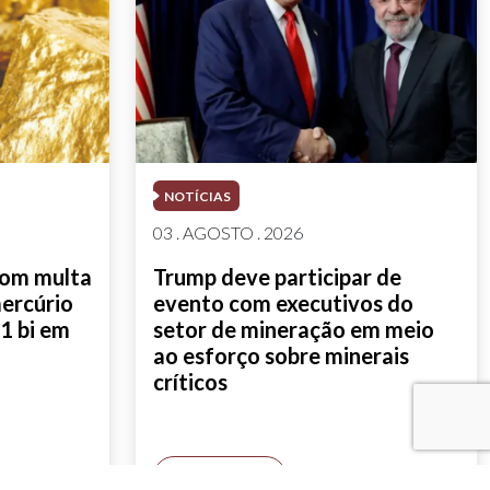
NOTÍCIAS
03 . AGOSTO . 2026
com multa
Trump deve participar de
mercúrio
evento com executivos do
1 bi em
setor de mineração em meio
ao esforço sobre minerais
críticos
SAIBA MAIS