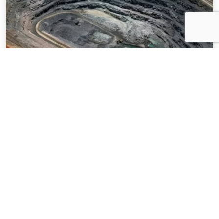
NOTÍCIAS
03 . AGOSTO . 2026
Mineração brasileira cresce 8,2% e fatura
R$ 150,7 bilhões no semestre
SAIBA MAIS