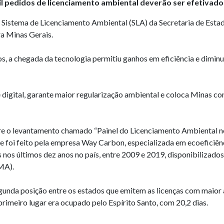
il pedidos de licenciamento ambiental deverão ser efetivado
 Sistema de Licenciamento Ambiental (SLA) da Secretaria de Es
a Minas Gerais.
s, a chegada da tecnologia permitiu ganhos em eficiência e dimin
igital, garante maior regularização ambiental e coloca Minas com
 o levantamento chamado “Painel do Licenciamento Ambiental no B
 e foi feito pela empresa Way Carbon, especializada em ecoeficiê
s nos últimos dez anos no país, entre 2009 e 2019, disponibilizado
MA).
unda posição entre os estados que emitem as licenças com maior ag
primeiro lugar era ocupado pelo Espírito Santo, com 20,2 dias.