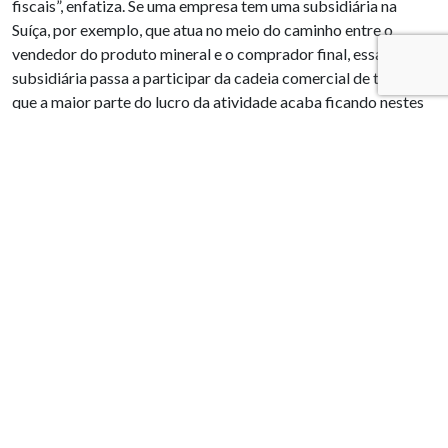
fiscais”, enfatiza. Se uma empresa tem uma subsidiária na
Suíça, por exemplo, que atua no meio do caminho entre o
vendedor do produto mineral e o comprador final, essa
subsidiária passa a participar da cadeia comercial de tal forma
que a maior parte do lucro da atividade acaba ficando nestes
países.
“Não é só o tributo que se perde com esse tipo de
triangulação, se perde inclusive na arrecadação da CFEM,
porque o royalty é calculado sobre o valor declarado. Se perde
também parte do PIB, afinal esse lucro foi para outro local e
vira ativo financeiro, na maior parte das vezes”, frisa Dão Real.
Para Waldir Salvador, está nítido que a reforma tributária,
caso seja aprovada como está, inviabilizará a gestão dos
municípios mineradores, criando-se verdadeiro caos
econômico e social, com reflexos muito ruins para o próprio
segmento da mineração, que terá aumentada da pressão local
e, até mesmo, questionada a conveniência de ter seu território
explorado.