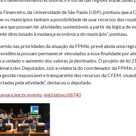
ito Financeiro, da Universidade de São Paulo (USP), pontuou que a
 que os municípios tenham a possibilidade de usar recursos dos roy
ara que possam ter atividades sustentáveis a partir da lógica do 
mente direcionado à mudança econômica do município”, pontuou.
nserido nas prioridades da atuação da FPMin, prevê ainda uma regra
evidência possam permanecer vinculados a essa finalidade por até 
fica vedado o aumento dos valores já destinados. O projeto de lei
âmara dos Deputados, sob a relatoria do coordenador da FPMin, d
a gestão responsável e transparente dos recursos da CFEM, visan
tadas pela atividade”, destacou o deputado.
amara.leg.br/evento-legislativo/68740