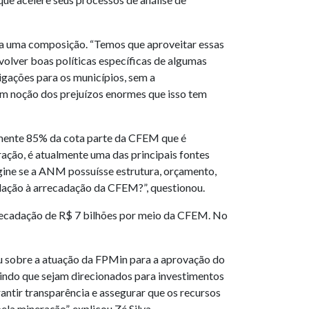
oda uma composição. “Temos que aproveitar essas
olver boas políticas específicas de algumas
gações para os municípios, sem a
êm noção dos prejuízos enormes que isso tem
lmente 85% da cota parte da CFEM que é
ação, é atualmente uma das principais fontes
gine se a ANM possuísse estrutura, orçamento,
elação à arrecadação da CFEM?”, questionou.
rrecadação de R$ 7 bilhões por meio da CFEM. No
ou sobre a atuação da FPMin para a aprovação do
tindo que sejam direcionados para investimentos
ntir transparência e assegurar que os recursos
a mineração”, explicou Zé Silva.