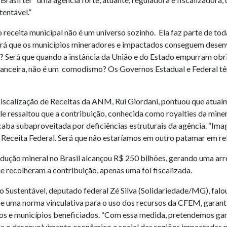
entável.”
receita municipal não é um universo sozinho. Ela faz parte de t
erá que os municípios mineradores e impactados conseguem desenv
? Será que quando a instância da União e do Estado empurram obri
inanceira, não é um comodismo? Os Governos Estadual e Federal t
Fiscalização de Receitas da ANM, Rui Giordani, pontuou que atua
 ressaltou que a contribuição, conhecida como royalties da miner
aba subaproveitada por deficiências estruturais da agência. “Ima
 Receita Federal. Será que não estaríamos em outro patamar em r
odução mineral no Brasil alcançou R$ 250 bilhões, gerando uma a
e recolheram a contribuição, apenas uma foi fiscalizada.
 Sustentável, deputado federal Zé Silva (Solidariedade/MG), fal
põe uma norma vinculativa para o uso dos recursos da CFEM, garan
os e municípios beneficiados. “Com essa medida, pretendemos gara
a o desenvolvimento econômico e social das regiões impactadas pel