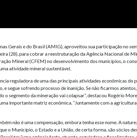
s Gerais e do Brasil (AMIG), aproveitou sua participação no sem
feira (28), para cobrar a reestruturação da Agência Nacional de
ação Mineral (CFEM) no desenvolvimento dos municípios, o consu
uma atividade mineral sustentável.
cia reguladora de uma das principais atividades econômicas do p
o, e segue sofrendo processo de inanição. Se não ficarmos atentos,
odo o segmento da mineração vai colapsar”, destacou Rogério More
, uma importante matriz econômica. “Juntamente com a agricultura
mbém não é uma compensação, embora tenha esse nome. A natureza
 que o Município, o Estado e a União, de certa forma, são sócios d
Brasil ter “uma agência forte, atuante, reguladora e fiscalizadora,