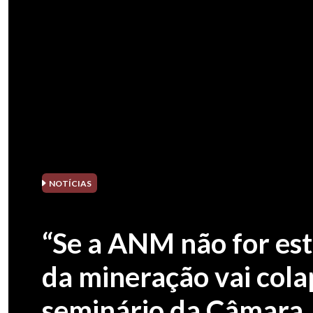
NOTÍCIAS
“Se a ANM não for es
da mineração vai col
seminário da Câmara