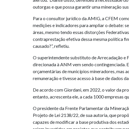
outorgas e que possa garantir uma mineração sust
Para o consultor jurídico da AMIG, a CFEM como 
medições e indicadores para ampliar o debate: s
áreas, mesmo tendo essas distorções Federativas
contraprestação efetiva dessa mesma política f
causado?”, refletiu.
O superintendente substituto de Arrecadação e 
direcionada à ANM vem sendo contingenciada. Ele
orçamentárias de municípios mineradores, mas ac
remuneração e tivesse acesso à base de dados da
De acordo com Giordani, em 2022, o valor da pr
entanto, acrescenta ele, a cada 1000 empresas qu
O presidente da Frente Parlamentar da Mineração
Projeto de Lei 2138/22, de sua autoria, que pro
capazes de modificar a base produtiva dos estad
sejam investidos em projetos que contribuam par