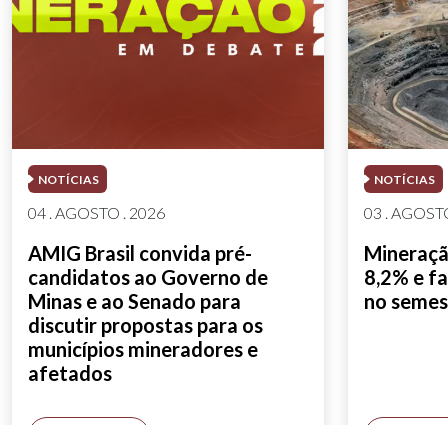
NOTÍCIAS
NOTÍCIAS
04 . AGOSTO . 2026
03 . AGOSTO
AMIG Brasil convida pré-
Mineração
candidatos ao Governo de
8,2% e fa
Minas e ao Senado para
no semes
discutir propostas para os
municípios mineradores e
afetados
SAIBA MAIS
SAIBA M