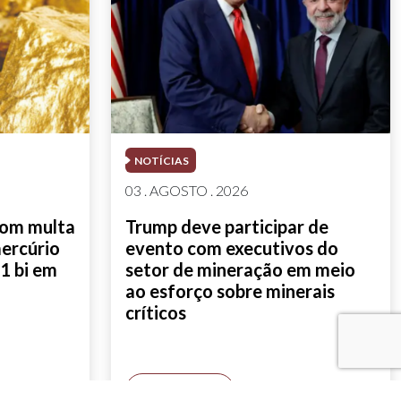
NOTÍCIAS
03 . AGOSTO . 2026
com multa
Trump deve participar de
mercúrio
evento com executivos do
1 bi em
setor de mineração em meio
ao esforço sobre minerais
críticos
SAIBA MAIS