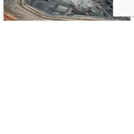
NOTÍCIAS
03 . AGOSTO . 2026
Mineração brasileira cresce 8,2% e fatura
R$ 150,7 bilhões no semestre
SAIBA MAIS