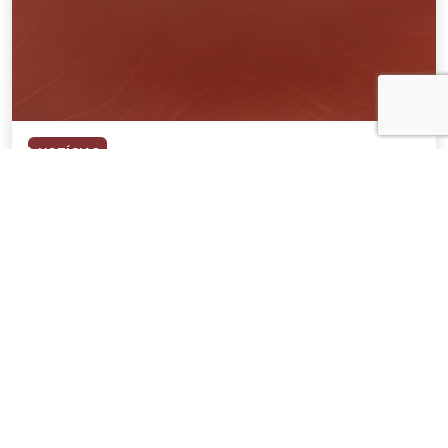
NOTÍCIAS
04 . AGOSTO . 2026
AMIG Brasil convida pré-candidatos ao
Governo de Minas e ao Senado para
discutir propostas para os municípios
mineradores e afetados
SAIBA MAIS