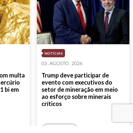
NOTÍCIAS
03 . AGOSTO . 2026
com multa
Trump deve participar de
mercúrio
evento com executivos do
1 bi em
setor de mineração em meio
ao esforço sobre minerais
críticos
SAIBA MAIS