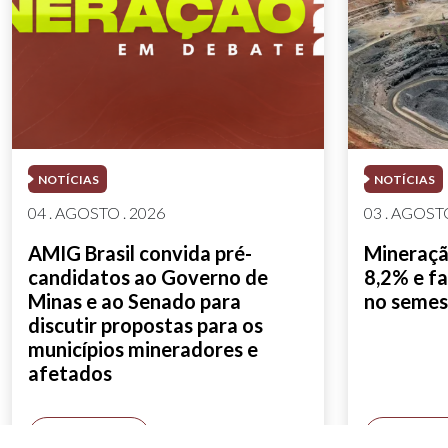
NOTÍCIAS
NOTÍCIAS
04 . AGOSTO . 2026
03 . AGOSTO
AMIG Brasil convida pré-
Mineração
candidatos ao Governo de
8,2% e fa
Minas e ao Senado para
no semes
discutir propostas para os
municípios mineradores e
afetados
SAIBA MAIS
SAIBA M