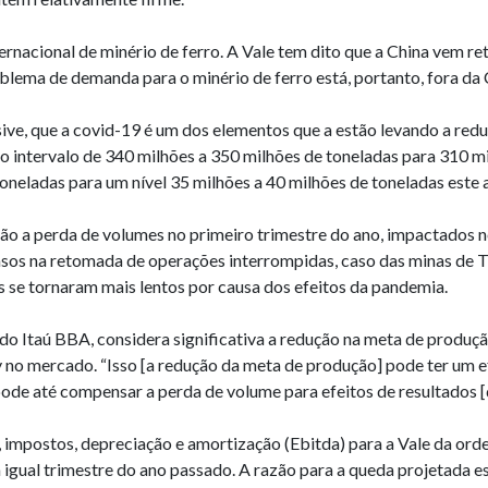
nacional de minério de ferro. A Vale tem dito que a China vem ret
blema de demanda para o minério de ferro está, portanto, fora da 
sive, que a covid-19 é um dos elementos que a estão levando a redu
do intervalo de 340 milhões a 350 milhões de toneladas para 310 m
toneladas para um nível 35 milhões a 40 milhões de toneladas este 
ão a perda de volumes no primeiro trimestre do ano, impactados 
os na retomada de operações interrompidas, caso das minas de T
s se tornaram mais lentos por causa dos efeitos da pandemia.
 do Itaú BBA, considera significativa a redução na meta de produçã
no mercado. “Isso [a redução da meta de produção] pode ter um efe
ode até compensar a perda de volume para efeitos de resultados [
 impostos, depreciação e amortização (Ebitda) para a Vale da ord
igual trimestre do ano passado. A razão para a queda projetada 