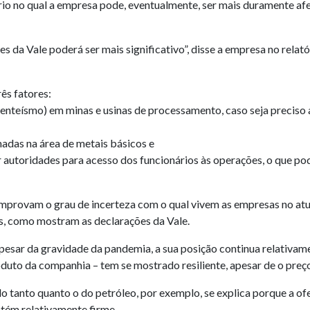
io no qual a empresa pode, eventualmente, ser mais duramente af
da Vale poderá ser mais significativo”, disse a empresa no relató
ês fatores:
senteísmo) em minas e usinas de processamento, caso seja preciso
das na área de metais básicos e
r autoridades para acesso dos funcionários às operações, o que p
omprovam o grau de incerteza com o qual vivem as empresas no a
tes, como mostram as declarações da Vale.
apesar da gravidade da pandemia, a sua posição continua relativa
roduto da companhia – tem se mostrado resiliente, apesar de o preç
do tanto quanto o do petróleo, por exemplo, se explica porque a ofe
tém relativamente firme.