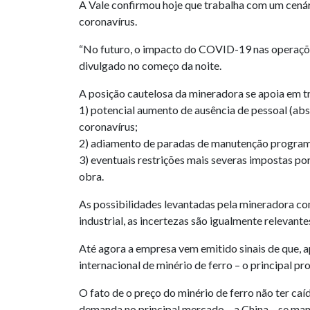
A Vale confirmou hoje que trabalha com um cenár
coronavírus.
“No futuro, o impacto do COVID-19 nas operações 
divulgado no começo da noite.
A posição cautelosa da mineradora se apoia em tr
1) potencial aumento de ausência de pessoal (ab
coronavírus;
2) adiamento de paradas de manutenção programa
3) eventuais restrições mais severas impostas po
obra.
As possibilidades levantadas pela mineradora c
industrial, as incertezas são igualmente relevan
Até agora a empresa vem emitido sinais de que, 
internacional de minério de ferro – o principal p
O fato de o preço do minério de ferro não ter caí
demanda no principal mercado – a China – se man