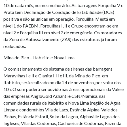
10 de cada mês, no mesmo horário. As barragens Forquilha V e
Prata têm Declaração de Condição de Estabilidade (DCE)
positiva e são as únicas em operação. Forquilha IV está em
nível 1 do PAEBM, Forquilhas I, II e Grupo encontram-se em
nível 2 e Forquilha III em nível 3 de emergência. Os moradores
da Zona de Autossalvamento (ZAS) das estruturas já foram
realocados.
Mina do Pico – Itabirito e Nova Lima
O comissionamento do sistema de sirenes das barragens
Maravilhas I e II e Cianita I, II e III, da Mina do Pico, em
Itabirito, será realizado no dia 24 de novembro, por volta das
10h. O som poderá ser ouvido nas áreas operacionais da Vale e
das empresas AngloGold Ashanti e CSN/Namisa, nas
comunidades rurais de Itabirito e Nova Lima (região de Água
Limpa e condomínios Vila de Lacs, Estância Alpina, Vale dos
Pinhas, Estância Estoril, Solar da Lagoa, Alphaville Lagoa dos
Ingleses, Vila das Codornas, Cachoeira de Codornas, Fazenda