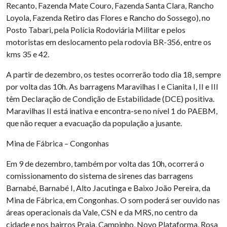
Recanto, Fazenda Mate Couro, Fazenda Santa Clara, Rancho
Loyola, Fazenda Retiro das Flores e Rancho do Sossego), no
Posto Tabari, pela Polícia Rodoviária Militar e pelos
motoristas em deslocamento pela rodovia BR-356, entre os
kms 35 e 42.
A partir de dezembro, os testes ocorrerão todo dia 18, sempre
por volta das 10h. As barragens Maravilhas I e Cianita I, II e III
têm Declaração de Condição de Estabilidade (DCE) positiva.
Maravilhas II está inativa e encontra-se no nível 1 do PAEBM,
que não requer a evacuação da população a jusante.
Mina de Fábrica – Congonhas
Em 9 de dezembro, também por volta das 10h, ocorrerá o
comissionamento do sistema de sirenes das barragens
Barnabé, Barnabé I, Alto Jacutinga e Baixo João Pereira, da
Mina de Fábrica, em Congonhas. O som poderá ser ouvido nas
áreas operacionais da Vale, CSN e da MRS, no centro da
cidade e nos bairros Praia, Campinho, Novo Plataforma, Rosa