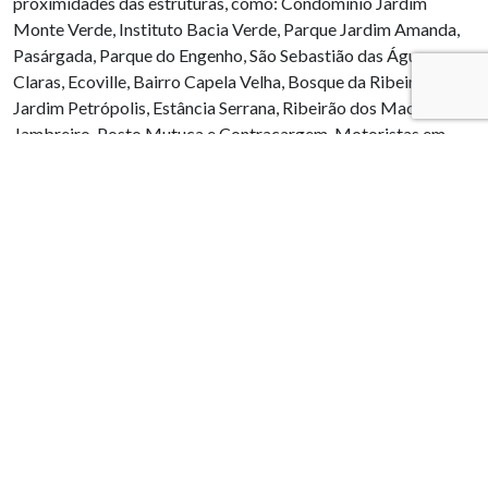
proximidades das estruturas, como: Condomínio Jardim
Monte Verde, Instituto Bacia Verde, Parque Jardim Amanda,
Pasárgada, Parque do Engenho, São Sebastião das Águas
Claras, Ecoville, Bairro Capela Velha, Bosque da Ribeira,
Jardim Petrópolis, Estância Serrana, Ribeirão dos Macacos,
Jambreiro, Posto Mutuca e Contracargem. Motoristas em
deslocamento pela rodovia BR-040, entre os kms 549 e 550
também podem escutar o sinal sonoro.
A partir de janeiro de 2021, os testes ocorrerão todo dia 8,
sempre por volta das 10h. As estruturas B6, B7 e Capão da
Serra possuem Declaração de Condição de Estabilidade (DCE)
positiva. A barragem 5 e Taquaras encontram-se no nível 1 do
PAEBM e a B3/B4 está inativa e em nível 3 de emergência,
com moradores da ZAS já realocados.