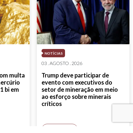
NOTÍCIAS
03 . AGOSTO . 2026
com multa
Trump deve participar de
mercúrio
evento com executivos do
1 bi em
setor de mineração em meio
ao esforço sobre minerais
críticos
SAIBA MAIS