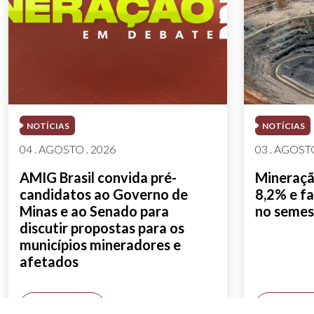
NOTÍCIAS
NOTÍCIAS
04 . AGOSTO . 2026
03 . AGOSTO
AMIG Brasil convida pré-
Mineração
candidatos ao Governo de
8,2% e fa
Minas e ao Senado para
no semes
discutir propostas para os
municípios mineradores e
afetados
SAIBA MAIS
SAIBA M