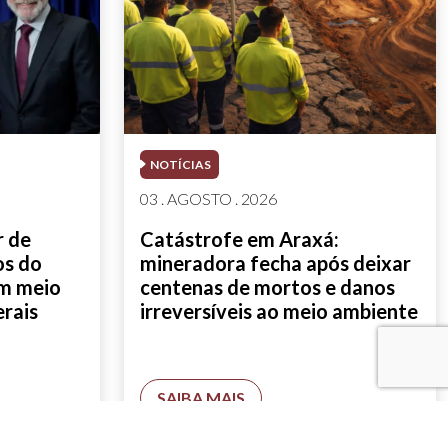
NOTÍCIAS
03 . AGOSTO . 2026
r de
Catástrofe em Araxá:
os do
mineradora fecha após deixar
em meio
centenas de mortos e danos
erais
irreversíveis ao meio ambiente
SAIBA MAIS