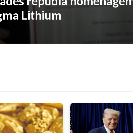
idades repudia homenage
gma Lithium