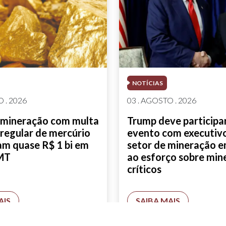
NOTÍCIAS
 . 2026
03 . AGOSTO . 2026
 mineração com multa
Trump deve participa
rregular de mercúrio
evento com executiv
am quase R$ 1 bi em
setor de mineração 
MT
ao esforço sobre min
críticos
AIS
SAIBA MAIS