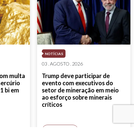
NOTÍCIAS
03 . AGOSTO . 2026
com multa
Trump deve participar de
mercúrio
evento com executivos do
1 bi em
setor de mineração em meio
ao esforço sobre minerais
críticos
SAIBA MAIS