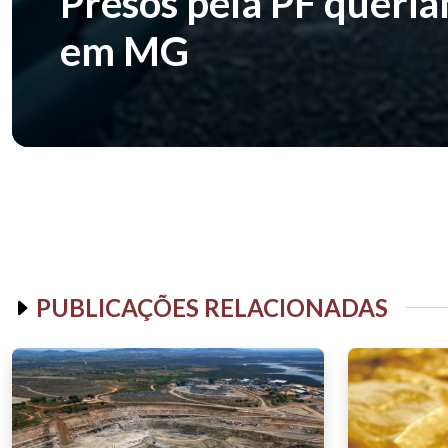
Presos pela PF queri
em MG
PUBLICAÇÕES RELACIONADAS