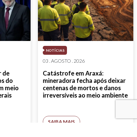
NOTÍCIAS
03 . AGOSTO . 2026
r de
Catástrofe em Araxá:
os do
mineradora fecha após deixar
em meio
centenas de mortos e danos
erais
irreversíveis ao meio ambiente
SAIBA MAIS