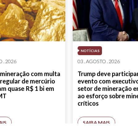
NOTÍCIAS
 . 2026
03 . AGOSTO . 2026
 mineração com multa
Trump deve participa
rregular de mercúrio
evento com executiv
am quase R$ 1 bi em
setor de mineração 
MT
ao esforço sobre min
críticos
AIS
SAIBA MAIS