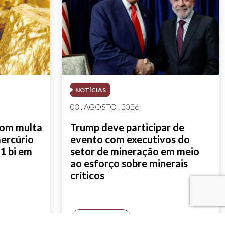
NOTÍCIAS
03 . AGOSTO . 2026
com multa
Trump deve participar de
mercúrio
evento com executivos do
1 bi em
setor de mineração em meio
ao esforço sobre minerais
críticos
SAIBA MAIS