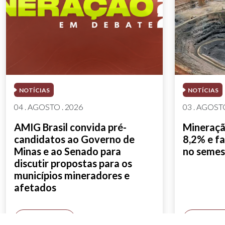
NOTÍCIAS
NOTÍCIAS
04 . AGOSTO . 2026
03 . AGOSTO
AMIG Brasil convida pré-
Mineração
candidatos ao Governo de
8,2% e fa
Minas e ao Senado para
no semes
discutir propostas para os
municípios mineradores e
afetados
SAIBA MAIS
SAIBA M