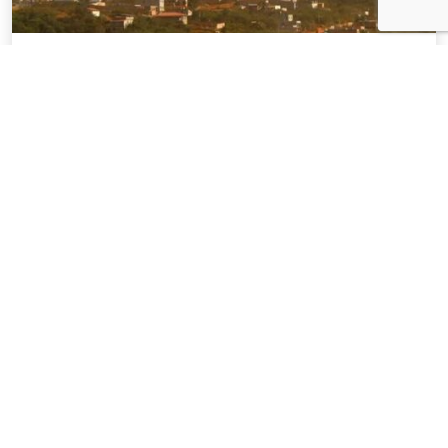
NOTÍCIAS
29 . JULHO . 2026
Iniciativa de Congonhas em
monitoramento do ar é apresentada à
AMIG Brasil
SAIBA MAIS