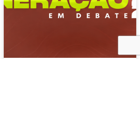
NOTÍCIAS
04 . AGOSTO . 2026
AMIG Brasil convida pré-candidatos ao
Governo de Minas e ao Senado para
discutir propostas para os municípios
mineradores e afetados
SAIBA MAIS