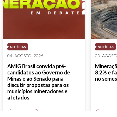
NOTÍCIAS
NOTÍCIAS
04 . AGOSTO . 2026
03 . AGOSTO
AMIG Brasil convida pré-
Mineração
candidatos ao Governo de
8,2% e fa
Minas e ao Senado para
no semes
discutir propostas para os
municípios mineradores e
afetados
SAIBA MAIS
SAIBA M