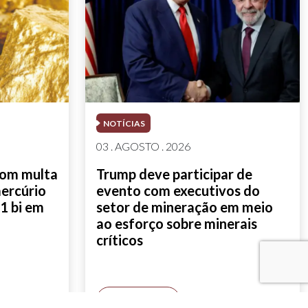
NOTÍCIAS
03 . AGOSTO . 2026
com multa
Trump deve participar de
mercúrio
evento com executivos do
1 bi em
setor de mineração em meio
ao esforço sobre minerais
críticos
SAIBA MAIS