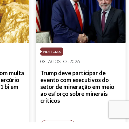
NOTÍCIAS
03 . AGOSTO . 2026
com multa
Trump deve participar de
mercúrio
evento com executivos do
1 bi em
setor de mineração em meio
ao esforço sobre minerais
críticos
SAIBA MAIS