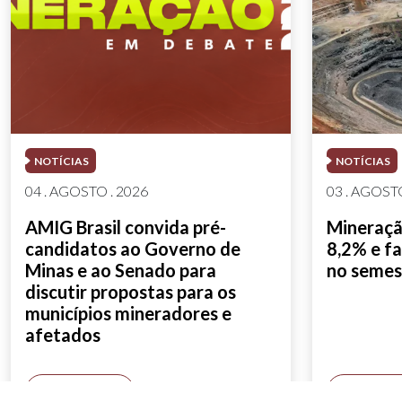
NOTÍCIAS
NOTÍCIAS
04 . AGOSTO . 2026
03 . AGOSTO
AMIG Brasil convida pré-
Mineração
candidatos ao Governo de
8,2% e fa
Minas e ao Senado para
no semes
discutir propostas para os
municípios mineradores e
afetados
SAIBA MAIS
SAIBA M