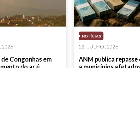
NOTÍCIAS
. 2026
22 . JULHO . 2026
va de Congonhas em
ANM publica repasse
mento do ar é
a municípios afetados
ada à AMIG Brasil
mineração
AIS
SAIBA MAIS