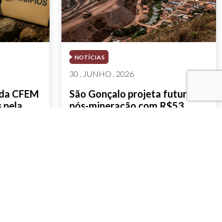
NOTÍCIAS
30 . JUNHO . 2026
 da CFEM
São Gonçalo projeta futuro
 pela
pós-mineração com R$53
milhões em investimentos
estratégicos
SAIBA MAIS