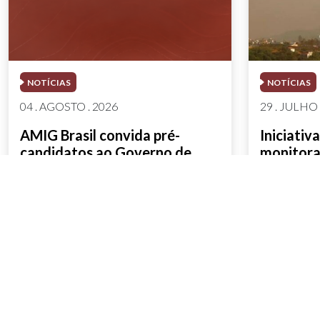
NOTÍCIAS
NOTÍCIAS
04 . AGOSTO . 2026
29 . JULHO 
AMIG Brasil convida pré-
Iniciati
candidatos ao Governo de
monitora
Minas e ao Senado para
apresent
discutir propostas para os
municípios mineradores e
afetados
SAIBA MAIS
SAIBA M